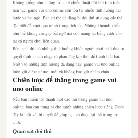
Không giống như những trò chơi chiến thuật đòi hỏi tính toán
liên tục, game vui uno online còn tồn tại nhiều tình huống hài
hước và bất ngờ. Bạn có thể dễ dàng bị đối thủ sử dụng các thẻ
đặc biệt để vượt qua mình trong tích tắc. Những khoảnh khắc
như thế không chỉ gây bất ngờ mà còn mang lại tiếng cười cho
tất cả người chơi liên quan.
Bên cạnh đó, có những tình huống khiến người chơi phải đưa ra
quyết định nhanh nhạy và phản ứng kịp thời để tránh thất bại.
Nhờ vào những tình huống đa dạng này, game vui uno online
luôn giữ được sự tươi mới và không bao giờ nhàm chán.
Chiến lược để thắng trong game vui
uno online
Nếu bạn muốn trở thành một cao thủ trong game vui uno
online, bạn cần trang bị cho mình những chiến lược riêng. Dưới
đây là một vài bí quyết để giúp bạn có được lợi thế trong trò
chơi.
Quan sát đối thủ