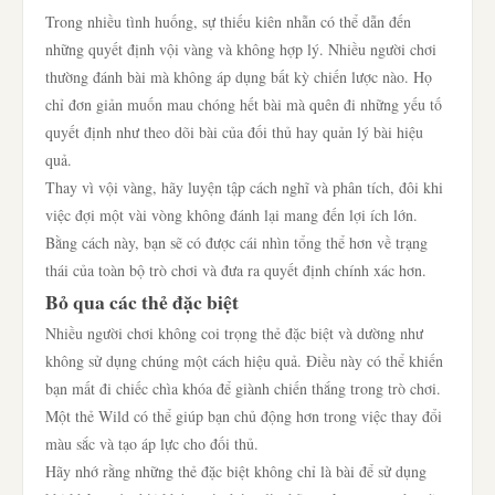
Trong nhiều tình huống, sự thiếu kiên nhẫn có thể dẫn đến
những quyết định vội vàng và không hợp lý. Nhiều người chơi
thường đánh bài mà không áp dụng bất kỳ chiến lược nào. Họ
chỉ đơn giản muốn mau chóng hết bài mà quên đi những yếu tố
quyết định như theo dõi bài của đối thủ hay quản lý bài hiệu
quả.
Thay vì vội vàng, hãy luyện tập cách nghĩ và phân tích, đôi khi
việc đợi một vài vòng không đánh lại mang đến lợi ích lớn.
Bằng cách này, bạn sẽ có được cái nhìn tổng thể hơn về trạng
thái của toàn bộ trò chơi và đưa ra quyết định chính xác hơn.
Bỏ qua các thẻ đặc biệt
Nhiều người chơi không coi trọng thẻ đặc biệt và dường như
không sử dụng chúng một cách hiệu quả. Điều này có thể khiến
bạn mất đi chiếc chìa khóa để giành chiến thắng trong trò chơi.
Một thẻ Wild có thể giúp bạn chủ động hơn trong việc thay đổi
màu sắc và tạo áp lực cho đối thủ.
Hãy nhớ rằng những thẻ đặc biệt không chỉ là bài để sử dụng