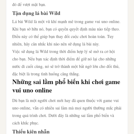
đó để vượt mặt bạn.
Tận dụng lá bài Wild
Lá bài Wild là một vũ khí mạnh mẽ trong game vui uno online.
Khi bạn sở hữu nó, bạn có quyền quyết định màu nào tiếp theo.
Điều này có thể giúp bạn thay đổi cuộc chơi hoàn toàn. Tuy
nhiên, hãy cân nhắc khi nào nên sử dụng lá bài này.
Việc sử dụng lá Wild trong thời điểm hợp lý sẽ mở ra cơ hội
cho bạn. Nếu bạn xác định thời điểm để giữ nó lại cho những
nước đi cuối cùng, nó sẽ trở thành một bất ngờ lớn cho đối thủ,
đặc biệt là trong tình huống căng thẳng.
Những sai lầm phổ biến khi chơi game
vui uno online
Dù bạn là một người chơi mới hay đã quen thuộc với game vui
uno online, vẫn có nhiều sai lầm mà mọi người thường mắc phải
trong quá trình chơi. Dưới đây là những sai lầm phổ biến và
cách khắc phục.
Thiếu kiên nhẫn