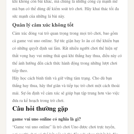
khi không còn bài khác, mà chúng là những công cụ mạnh mẽ
mà bạn có thể dùng để kiểm soát trò chơi. Hãy khai thác tối đa
sức mạnh của những lá bài này.
Quản lý cảm xúc không tốt
Cảm xúc đóng vai trò quan trọng trong mọi trò chơi, bao gồm
cả game vui uno online. Sự tức giận hay lo âu có thể khiến bạn
có những quyết định sai lầm. Rất nhiều người chơi thể hiện sự
thất vọng hay vui mừng thái quá khi thắng hay thua, điều này có
thể ảnh hưởng đến cách thức hành động trong những lượt chơi
tiếp theo.
Hãy học cách bình tĩnh và giữ vững tâm trạng. Cho dù bạn
thắng hay thua, hãy thư giãn và tiếp tục trò chơi một cách thoải
mái. Sự ổn định về cảm xúc sẽ giúp bạn tập trung hơn vào việc
đưa ra kế hoạch trong trò chơi.
Câu hỏi thường gặp
game vui uno online có nghĩa là gì?
“Game vui uno online” là trò chơi Uno được chơi trực tuyến,