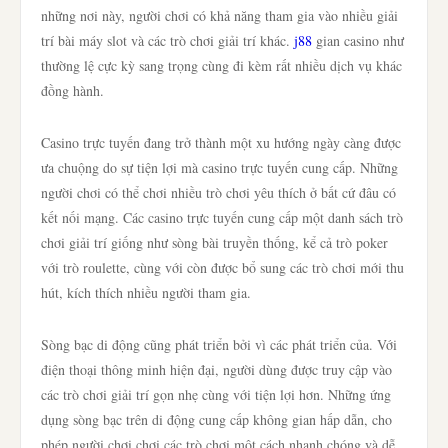
những nơi này, người chơi có khả năng tham gia vào nhiều giải
trí bài máy slot và các trò chơi giải trí khác.
j88
gian casino như
thường lệ cực kỳ sang trọng cùng đi kèm rất nhiều dịch vụ khác
đồng hành.
Casino trực tuyến đang trở thành một xu hướng ngày càng được
ưa chuộng do sự tiện lợi mà casino trực tuyến cung cấp. Những
người chơi có thể chơi nhiều trò chơi yêu thích ở bất cứ đâu có
kết nối mạng. Các casino trực tuyến cung cấp một danh sách trò
chơi giải trí giống như sòng bài truyền thống, kể cả trò poker
với trò roulette, cùng với còn được bổ sung các trò chơi mới thu
hút, kích thích nhiều người tham gia.
Sòng bạc di động cũng phát triển bởi vì các phát triển của. Với
điện thoại thông minh hiện đại, người dùng được truy cập vào
các trò chơi giải trí gọn nhẹ cùng với tiện lợi hơn. Những ứng
dụng sòng bạc trên di động cung cấp không gian hấp dẫn, cho
phép người chơi chơi các trò chơi một cách nhanh chóng và dễ