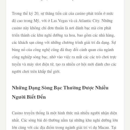
Trong thế kỷ 20, sự thăng tiến cái của casino phát triển ở mức
độ cao trong Mỹ, với ở Las Vegas và cả Atlantic City. Những
casino này không chỉ đơn thuần là nơi đánh bạc mà còn phát
triển thành các khu nghỉ dưỡng xa hoa, bao gồm các nhà hàng,
các khách sạn cùng với những chương trình giải trí đa dạng. Sự
bùng nổ của công nghệ cũng đã thay đổi cảnh quan của ngành
công nghiệp sòng bạc, nhờ vào việc ra mắt các các trò chơi trực
tuyến và máy slot điện tử, tạo ra nhiều cơ hội mới dành cho các
người chơi trên khắp thế giới.
Những Dạng Sòng Bạc Thường Được Nhiều
Người Biết Đến
Casino truyền thống là một hình thức mà nhiều người nhận diện
nhất. Các sòng bài đó thường nằm tại những khu nghỉ dưỡng lớn
lớn cùng với các địa điểm trong ngành giải trí ví dụ Macau. Tại