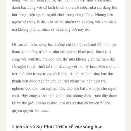
đánh bạc cùng với sự kích thích khi chơi cược, nhà cái đang thu
hút hàng triệu người người chơi trong cộng đồng. Nhưng bên
ngoài vẻ tráng lệ đó, vẫn có rất nhiều thú vị cùng với khó hiểu
mà không phải ai nhận ra về những nơi này đó.
Đi vào sâu hơn, sòng bạc không chỉ là một chỗ nơi để tham gia
tham gia những trò chơi như các poker, blackjack, blackjack,
cùng với roulette, mà còn hơn thế nữa không gian thể hiện đặc
sắc nghệ thuật, thiết kế tinh tế cùng với tâm lý học. Mỗi một chi
tiết nhỏ nhỏ trong trong cách bày trí, bài trí ánh sáng hay âm
thanh đều được nghiên cứu chi tiết nhằm tạo nên một trải
nghiệm độc đáo trải nghiệm độc đáo nổi bật mê hoặc cho người
chơi. Hãy cùng khám phá khám phá những điều trước đây được
kể về thế giới casino casino, nơi mà sự thật có huyền bí hòa
quyện quyện với nhau.
Lịch sử và Sự Phát Triển về các sòng bạc