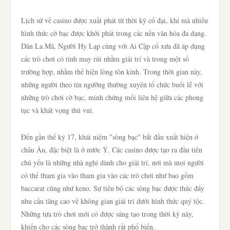
Lịch sử về casino được xuất phát từ thời kỳ cổ đại, khi mà nhiều
hình thức cờ bạc được khởi phát trong các nền văn hóa đa dạng.
Dân La Mã, Người Hy Lạp cùng với Ai Cập cổ xưa đã áp dụng
các trò chơi có tính may rủi nhằm giải trí và trong một số
trường hợp, nhằm thể hiện lòng tôn kính. Trong thời gian này,
những người theo tín ngưỡng thường xuyên tổ chức buổi lễ với
những trò chơi cờ bạc, minh chứng mối liên hệ giữa các phong
tục và khát vọng thú vui.
Đến gần thế kỷ 17, khái niệm "sòng bạc" bắt đầu xuất hiện ở
châu Âu, đặc biệt là ở nước Ý. Các casino được tạo ra đầu tiên
chủ yếu là những nhà nghỉ dành cho giải trí, nơi mà mọi người
có thể tham gia vào tham gia vào các trò chơi như bao gồm
baccarat cũng như keno. Sự tiến bộ các sòng bạc được thúc đẩy
nhu cầu tăng cao về không gian giải trí dưới hình thức quý tộc.
Những tựa trò chơi mới có được sáng tạo trong thời kỳ này,
khiến cho các sòng bạc trở thành rất phổ biến.