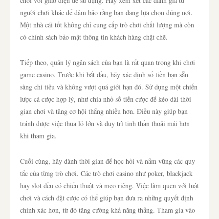
chơi với giao diện dễ sử dụng. Hãy xem xét các đánh giá từ
người chơi khác để đảm bảo rằng bạn đang lựa chọn đúng nơi.
Một nhà cái tốt không chỉ cung cấp trò chơi chất lượng mà còn
có chính sách bảo mật thông tin khách hàng chặt chẽ.
Tiếp theo, quản lý ngân sách của bạn là rất quan trọng khi chơi
game casino. Trước khi bắt đầu, hãy xác định số tiền bạn sẵn
sàng chi tiêu và không vượt quá giới hạn đó. Sử dụng một chiến
lược cá cược hợp lý, như chia nhỏ số tiền cược để kéo dài thời
gian chơi và tăng cơ hội thắng nhiều hơn. Điều này giúp bạn
tránh được việc thua lỗ lớn và duy trì tinh thần thoải mái hơn
khi tham gia.
Cuối cùng, hãy dành thời gian để học hỏi và nắm vững các quy
tắc của từng trò chơi. Các trò chơi casino như poker, blackjack
hay slot đều có chiến thuật và mẹo riêng. Việc làm quen với luật
chơi và cách đặt cược có thể giúp bạn đưa ra những quyết định
chính xác hơn, từ đó tăng cường khả năng thắng. Tham gia vào