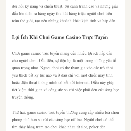
đòi hỏi kỹ năng và chiến thuật. Sự cạnh tranh cao và những giải
đấu lớn diễn ra hàng ngày thu hút hàng triệu người chơi trên
toàn thế giới, tạo nên những khoảnh khắc kịch tính và hấp dẫn.
Lợi Ích Khi Chơi Game Casino Trực Tuyến
Chơi game casino trực tuyến mang đến nhiều lợi ích hấp dẫn
cho người chơi. Đầu tiên, sự tiện lợi là một trong những yếu tố
quan trọng nhất. Người chơi có thể tham gia vào các trò chơi
yêu thích bất kỳ lúc nào và ở đâu chỉ với một chiếc máy tính
hoặc điện thoại thông minh có kết nối internet. Điều này giúp
tiết kiệm thời gian và công sức so với việc phải đến các sòng bạc
truyền thống.
Thứ hai, game casino trực tuyến thường cung cấp nhiều lựa chọn
phong phú hơn so với các sòng bạc offline. Người chơi có thể
tìm thấy hàng trăm trò chơi khác nhau từ slot, poker đến