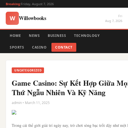
Breaking:
Friday, August 7, 2026
Fri
Willowbooks
W
Aug 7, 2026
HOME
NEWS
BUSINESS
TECHNOLOGY
SPORTS
CASINO
CONTACT
UNCATEGORIZED
Game Casino: Sự Kết Hợp Giữa Mọ
Thứ Ngẫu Nhiên Và Kỹ Năng
admin • March 11, 2025
Trong cái thế giới giải trí ngày nay, trò chơi sòng bạc trỗi dậy như một 