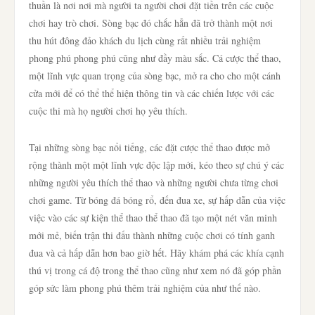
thuần là nơi nơi mà người ta người chơi đặt tiền trên các cuộc
chơi hay trò chơi. Sòng bạc đó chắc hẳn đã trở thành một nơi
thu hút đông đảo khách du lịch cùng rất nhiều trải nghiệm
phong phú phong phú cũng như đầy màu sắc. Cá cược thể thao,
một lĩnh vực quan trọng của sòng bạc, mở ra cho cho một cánh
cửa mới để có thể thể hiện thông tin và các chiến lược với các
cuộc thi mà họ người chơi họ yêu thích.
Tại những sòng bạc nổi tiếng, các đặt cược thể thao được mở
rộng thành một một lĩnh vực độc lập mới, kéo theo sự chú ý các
những người yêu thích thể thao và những người chưa từng chơi
chơi game. Từ bóng đá bóng rổ, đến đua xe, sự hấp dẫn của việc
việc vào các sự kiện thể thao thể thao đã tạo một nét văn minh
mới mẻ, biến trận thi đấu thành những cuộc chơi có tính ganh
đua và cả hấp dẫn hơn bao giờ hết. Hãy khám phá các khía cạnh
thú vị trong cá độ trong thể thao cũng như xem nó đã góp phần
góp sức làm phong phú thêm trải nghiệm của như thế nào.