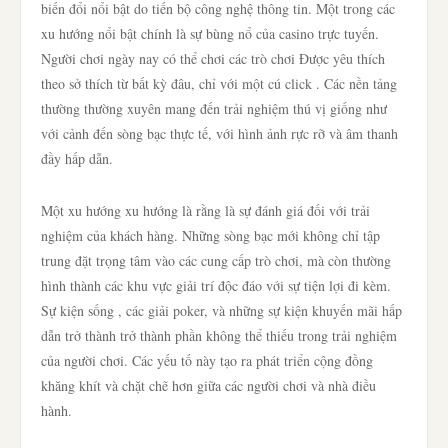
biến đổi nổi bật do tiến bộ công nghệ thông tin. Một trong các
xu hướng nổi bật chính là sự bùng nổ của casino trực tuyến.
Người chơi ngày nay có thể chơi các trò chơi Được yêu thích
theo sở thích từ bất kỳ đâu, chỉ với một cú click . Các nền tảng
thường thường xuyên mang đến trải nghiệm thú vị giống như
với cảnh đến sòng bạc thực tế, với hình ảnh rực rỡ và âm thanh
đầy hấp dẫn.
Một xu hướng xu hướng là rằng là sự đánh giá đối với trải
nghiệm của khách hàng. Những sòng bạc mới không chỉ tập
trung đặt trọng tâm vào các cung cấp trò chơi, mà còn thường
hình thành các khu vực giải trí độc đáo với sự tiện lợi đi kèm.
Sự kiện sống , các giải poker, và những sự kiện khuyến mãi hấp
dẫn trở thành trở thành phần không thể thiếu trong trải nghiệm
của người chơi. Các yếu tố này tạo ra phát triển cộng đồng
khăng khít và chặt chẽ hơn giữa các người chơi và nhà điều
hành.