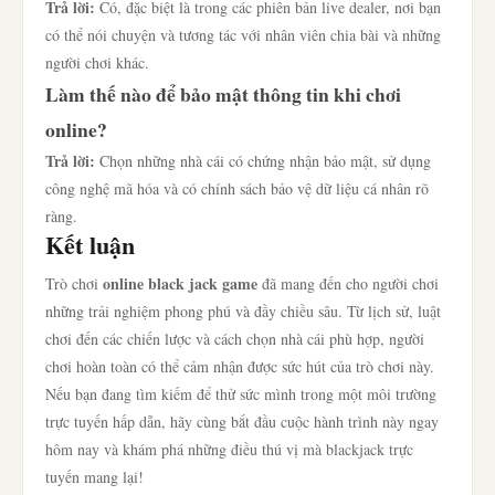
Trả lời:
Có, đặc biệt là trong các phiên bản live dealer, nơi bạn
có thể nói chuyện và tương tác với nhân viên chia bài và những
người chơi khác.
Làm thế nào để bảo mật thông tin khi chơi
online?
Trả lời:
Chọn những nhà cái có chứng nhận bảo mật, sử dụng
công nghệ mã hóa và có chính sách bảo vệ dữ liệu cá nhân rõ
ràng.
Kết luận
online black jack game
Trò chơi
đã mang đến cho người chơi
những trải nghiệm phong phú và đầy chiều sâu. Từ lịch sử, luật
chơi đến các chiến lược và cách chọn nhà cái phù hợp, người
chơi hoàn toàn có thể cảm nhận được sức hút của trò chơi này.
Nếu bạn đang tìm kiếm để thử sức mình trong một môi trường
trực tuyến hấp dẫn, hãy cùng bắt đầu cuộc hành trình này ngay
hôm nay và khám phá những điều thú vị mà blackjack trực
tuyến mang lại!