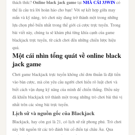
Online black jack game
NHÀ CÁI 33WIN
thách thức?
tại
có
thể là câu trả lời hoàn hảo cho bạn! Với sự kết hợp giữa may
mắn và kỹ năng, trò chơi này đang trở thành một trong những
lựa chọn phổ biến nhất trong thế giới cá cược trực tuyến. Trong
bài viết này, chúng ta sẽ khám phá từng khía cạnh của game
blackjack trực tuyến, từ cách chơi đến những chiến lược hiệu
quả.
Một cái nhìn tổng quát về online black
jack game
Chơi game blackjack trực tuyến không chỉ đơn thuần là đặt tiền
vào bàn cược, mà còn yêu cầu người chơi hiểu rõ luật chơi và
biết cách vận dụng kỹ năng của mình để chiến thắng. Điều này
đã khiến blackjack trở thành một trong những trò chơi bài thú vị
nhất trên các sòng bài trực tuyến.
Lịch sử và nguồn gốc của Blackjack
Blackjack, hay còn gọi là 21, có lịch sử rất phong phú. Trò chơi
này bắt nguồn từ các trò đánh bài cổ điển tại châu Âu. Qua