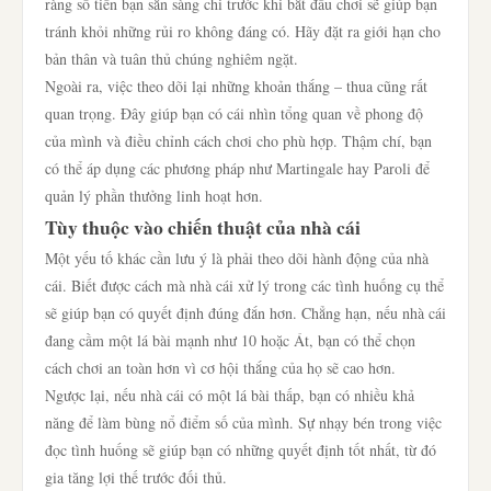
ràng số tiền bạn sẵn sàng chi trước khi bắt đầu chơi sẽ giúp bạn
tránh khỏi những rủi ro không đáng có. Hãy đặt ra giới hạn cho
bản thân và tuân thủ chúng nghiêm ngặt.
Ngoài ra, việc theo dõi lại những khoản thắng – thua cũng rất
quan trọng. Đây giúp bạn có cái nhìn tổng quan về phong độ
của mình và điều chỉnh cách chơi cho phù hợp. Thậm chí, bạn
có thể áp dụng các phương pháp như Martingale hay Paroli để
quản lý phần thưởng linh hoạt hơn.
Tùy thuộc vào chiến thuật của nhà cái
Một yếu tố khác cần lưu ý là phải theo dõi hành động của nhà
cái. Biết được cách mà nhà cái xử lý trong các tình huống cụ thể
sẽ giúp bạn có quyết định đúng đắn hơn. Chẳng hạn, nếu nhà cái
đang cầm một lá bài mạnh như 10 hoặc Át, bạn có thể chọn
cách chơi an toàn hơn vì cơ hội thắng của họ sẽ cao hơn.
Ngược lại, nếu nhà cái có một lá bài thấp, bạn có nhiều khả
năng để làm bùng nổ điểm số của mình. Sự nhạy bén trong việc
đọc tình huống sẽ giúp bạn có những quyết định tốt nhất, từ đó
gia tăng lợi thế trước đối thủ.