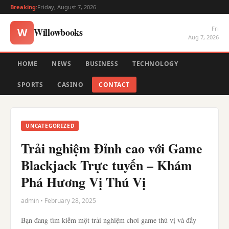
Breaking:
Friday, August 7, 2026
Fri
Willowbooks
W
Aug 7, 2026
HOME
NEWS
BUSINESS
TECHNOLOGY
SPORTS
CASINO
CONTACT
UNCATEGORIZED
Trải nghiệm Đỉnh cao với Game
Blackjack Trực tuyến – Khám
Phá Hương Vị Thú Vị
admin • February 28, 2025
Bạn đang tìm kiếm một trải nghiệm chơi game thú vị và đầy