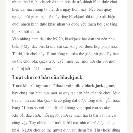
nhiều thế kỷ, blackjack đã tiến hóa để trở thành hình thức chơi
hiện đại mà chúng ta biết đến ngày hôm nay. Nếu bạn quay
ngược thời gian, bạn sẽ thấy rằng blackjack đã từng xuất hiện
dưới nhiều hình thức khác nhau và được yêu thích bởi các tầng
lớp xã hội ưu tú.
Vào những năm đầu thế kỷ 20, blackjack bắt đầu trở nên phổ
biến ở Mỹ, đặc biệt là sau khi các sòng bài được hợp pháp hóa.
Từ đó, trò chơi này đã mở rộng ra toàn thế giới, và giờ đây bạn
có thể chơi blackjack trực tuyến mọi lúc, mọi nơi chỉ với một
thiết bị kết nối Internet.
Luật chơi cơ bản của blackjack
online black jack game
Trước khi bắt tay vào thử thách với
,
hãy cùng tìm hiểu qua một số quy tắc căn bản của trò chơi. Mục
tiêu chính của blackjack là cố gắng đạt được tổng điểm gần hoặc
bằng 21 hơn so với nhà cái mà không vượt quá con số này.
Khi bắt đầu chơi, mỗi người chơi sẽ nhận hai lá bài và nhà cái
cũng vậy. Tuy nhiên, chỉ một lá bài của nhà cái sẽ được công
khai. Người chơi có thể quyết định rút thêm bài (Hit) hoặc dừng