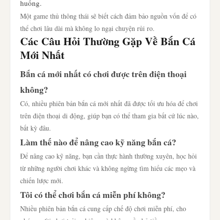
huống.
Một game thủ thông thái sẽ biết cách đảm bảo nguồn vốn để có
thể chơi lâu dài mà không lo ngại chuyện rủi ro.
Các Câu Hỏi Thường Gặp Về Bắn Cá
Mới Nhất
Bắn cá mới nhất có chơi được trên điện thoại
không?
Có, nhiều phiên bản bắn cá mới nhất đã được tối ưu hóa để chơi
trên điện thoại di động, giúp bạn có thể tham gia bất cứ lúc nào,
bất kỳ đâu.
Làm thế nào để nâng cao kỹ năng bắn cá?
Để nâng cao kỹ năng, bạn cần thực hành thường xuyên, học hỏi
từ những người chơi khác và không ngừng tìm hiểu các mẹo và
chiến lược mới.
Tôi có thể chơi bắn cá miễn phí không?
Nhiều phiên bản bắn cá cung cấp chế độ chơi miễn phí, cho