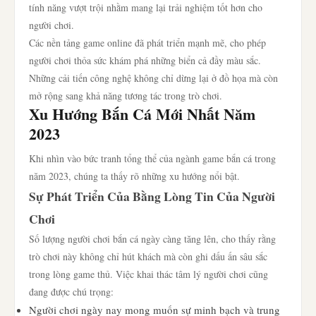
tính năng vượt trội nhằm mang lại trải nghiệm tốt hơn cho
người chơi.
Các nền tảng game online đã phát triển mạnh mẽ, cho phép
người chơi thỏa sức khám phá những biển cả đầy màu sắc.
Những cải tiến công nghệ không chỉ dừng lại ở đồ họa mà còn
mở rộng sang khả năng tương tác trong trò chơi.
Xu Hướng Bắn Cá Mới Nhất Năm
2023
Khi nhìn vào bức tranh tổng thể của ngành game bắn cá trong
năm 2023, chúng ta thấy rõ những xu hướng nổi bật.
Sự Phát Triển Của Bằng Lòng Tin Của Người
Chơi
Số lượng người chơi bắn cá ngày càng tăng lên, cho thấy rằng
trò chơi này không chỉ hút khách mà còn ghi dấu ấn sâu sắc
trong lòng game thủ. Việc khai thác tâm lý người chơi cũng
đang được chú trọng:
Người chơi ngày nay mong muốn sự minh bạch và trung