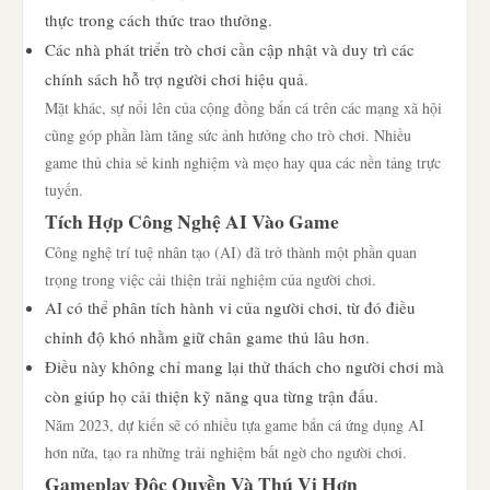
thực trong cách thức trao thưởng.
Các nhà phát triển trò chơi cần cập nhật và duy trì các
chính sách hỗ trợ người chơi hiệu quả.
Mặt khác, sự nổi lên của cộng đồng bắn cá trên các mạng xã hội
cũng góp phần làm tăng sức ảnh hưởng cho trò chơi. Nhiều
game thủ chia sẻ kinh nghiệm và mẹo hay qua các nền tảng trực
tuyến.
Tích Hợp Công Nghệ AI Vào Game
Công nghệ trí tuệ nhân tạo (AI) đã trở thành một phần quan
trọng trong việc cải thiện trải nghiệm của người chơi.
AI có thể phân tích hành vi của người chơi, từ đó điều
chỉnh độ khó nhằm giữ chân game thủ lâu hơn.
Điều này không chỉ mang lại thử thách cho người chơi mà
còn giúp họ cải thiện kỹ năng qua từng trận đấu.
Năm 2023, dự kiến sẽ có nhiều tựa game bắn cá ứng dụng AI
hơn nữa, tạo ra những trải nghiệm bất ngờ cho người chơi.
Gameplay Độc Quyền Và Thú Vị Hơn