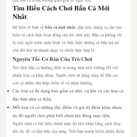
Tìm Hiểu Cách Chơi Bắn Cá Mới
Nhất
bắn cá mới nhất
Để hiểu rõ hơn về
, đầu tiên chúng ta cần tìm
hiểu về cách thức hoạt động của trò chơi này. Bắn cá không chỉ
là việc ngồi trước màn hình và thực hiện những cú bắn mà nó
còn đòi hỏi sự nhanh nhạy và chiến lược hợp lý.
Nguyên Tắc Cơ Bản Của Trò Chơi
Trò chơi bắn cá thường diễn ra trong một môi trường 3D với
nhiều loại cá khác nhau. Người chơi sử dụng súng để bắn các
con cá nhằm thu thập điểm số và nhận thưởng.
Các loại cá đa dạng bao gồm cá nhỏ, cá lớn và các loại cá
đặc biệt như cá thần.
Mỗi loại cá có những đặc điểm và giá trị điểm khác nhau,
do đó người chơi phải biết chọn lựa đúng mục tiêu.
Người chơi có thể điều chỉnh mức độ khó khăn bằng cách thay
đổi tốc độ và tầm bắn của súng. Nếu bạn muốn kiếm nhiều điểm