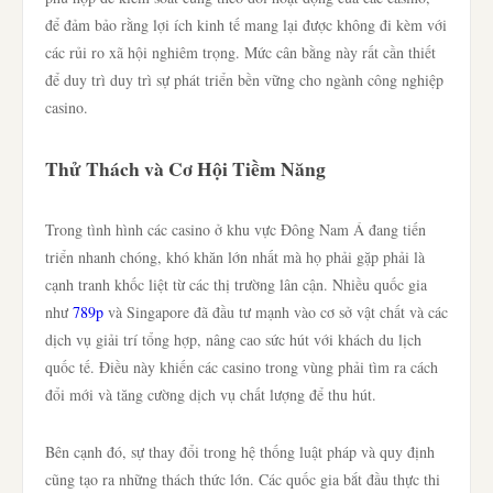
để đảm bảo rằng lợi ích kinh tế mang lại được không đi kèm với
các rủi ro xã hội nghiêm trọng. Mức cân bằng này rất cần thiết
để duy trì duy trì sự phát triển bền vững cho ngành công nghiệp
casino.
Thử Thách và Cơ Hội Tiềm Năng
Trong tình hình các casino ở khu vực Đông Nam Á đang tiến
triển nhanh chóng, khó khăn lớn nhất mà họ phải gặp phải là
cạnh tranh khốc liệt từ các thị trường lân cận. Nhiều quốc gia
như
789p
và Singapore đã đầu tư mạnh vào cơ sở vật chất và các
dịch vụ giải trí tổng hợp, nâng cao sức hút với khách du lịch
quốc tế. Điều này khiến các casino trong vùng phải tìm ra cách
đổi mới và tăng cường dịch vụ chất lượng để thu hút.
Bên cạnh đó, sự thay đổi trong hệ thống luật pháp và quy định
cũng tạo ra những thách thức lớn. Các quốc gia bắt đầu thực thi