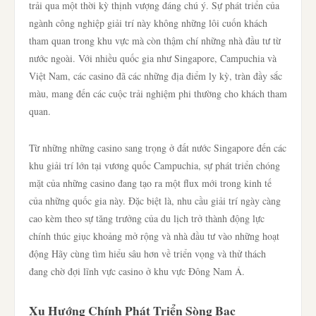
trải qua một thời kỳ thịnh vượng đáng chú ý. Sự phát triển của
ngành công nghiệp giải trí này không những lôi cuốn khách
tham quan trong khu vực mà còn thậm chí những nhà đầu tư từ
nước ngoài. Với nhiều quốc gia như Singapore, Campuchia và
Việt Nam, các casino đã các những địa điểm ly kỳ, tràn đầy sắc
màu, mang đến các cuộc trải nghiệm phi thường cho khách tham
quan.
Từ những những casino sang trọng ở đất nước Singapore đến các
khu giải trí lớn tại vương quốc Campuchia, sự phát triển chóng
mặt của những casino đang tạo ra một flux mới trong kinh tế
của những quốc gia này. Đặc biệt là, nhu cầu giải trí ngày càng
cao kèm theo sự tăng trưởng của du lịch trở thành động lực
chính thúc giục khoảng mở rộng và nhà đầu tư vào những hoạt
động Hãy cùng tìm hiểu sâu hơn về triển vọng và thử thách
đang chờ đợi lĩnh vực casino ở khu vực Đông Nam Á.
Xu Hướng Chính Phát Triển Sòng Bạc