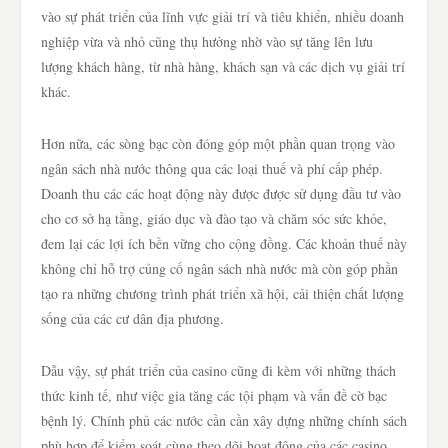
vào sự phát triển của lĩnh vực giải trí và tiêu khiển, nhiều doanh
nghiệp vừa và nhỏ cũng thụ hưởng nhờ vào sự tăng lên lưu
lượng khách hàng, từ nhà hàng, khách sạn và các dịch vụ giải trí
khác.
Hơn nữa, các sòng bạc còn đóng góp một phần quan trọng vào
ngân sách nhà nước thông qua các loại thuế và phí cấp phép.
Doanh thu các các hoạt động này được được sử dụng đầu tư vào
cho cơ sở hạ tầng, giáo dục và đào tạo và chăm sóc sức khỏe,
đem lại các lợi ích bền vững cho cộng đồng. Các khoản thuế này
không chỉ hỗ trợ củng cố ngân sách nhà nước mà còn góp phần
tạo ra những chương trình phát triển xã hội, cải thiện chất lượng
sống của các cư dân địa phương.
Dẫu vậy, sự phát triển của casino cũng đi kèm với những thách
thức kinh tế, như việc gia tăng các tội phạm và vấn đề cờ bạc
bệnh lý. Chính phủ các nước cần cần xây dựng những chính sách
phù hợp để kiểm soát cùng theo dõi hoạt động của các casino,