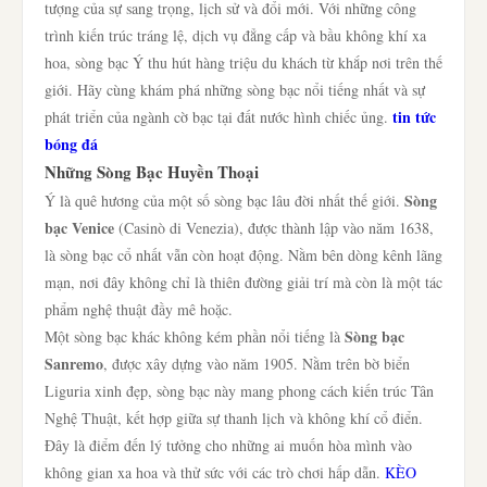
tượng của sự sang trọng, lịch sử và đổi mới. Với những công
trình kiến trúc tráng lệ, dịch vụ đẳng cấp và bầu không khí xa
hoa, sòng bạc Ý thu hút hàng triệu du khách từ khắp nơi trên thế
giới. Hãy cùng khám phá những sòng bạc nổi tiếng nhất và sự
tin tức
phát triển của ngành cờ bạc tại đất nước hình chiếc ủng.
bóng đá
Những Sòng Bạc Huyền Thoại
Sòng
Ý là quê hương của một số sòng bạc lâu đời nhất thế giới.
bạc Venice
(Casinò di Venezia), được thành lập vào năm 1638,
là sòng bạc cổ nhất vẫn còn hoạt động. Nằm bên dòng kênh lãng
mạn, nơi đây không chỉ là thiên đường giải trí mà còn là một tác
phẩm nghệ thuật đầy mê hoặc.
Sòng bạc
Một sòng bạc khác không kém phần nổi tiếng là
Sanremo
, được xây dựng vào năm 1905. Nằm trên bờ biển
Liguria xinh đẹp, sòng bạc này mang phong cách kiến trúc Tân
Nghệ Thuật, kết hợp giữa sự thanh lịch và không khí cổ điển.
Đây là điểm đến lý tưởng cho những ai muốn hòa mình vào
không gian xa hoa và thử sức với các trò chơi hấp dẫn.
KÈO