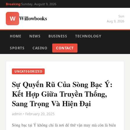
Breaking:
Sunday, August 9, 2026
Sun
Willowbooks
W
Aug 9, 2026
HOME
NEWS
BUSINESS
TECHNOLOGY
SPORTS
CASINO
CONTACT
UNCATEGORIZED
Sự Quyến Rũ Của Sòng Bạc Ý:
Kết Hợp Giữa Truyền Thống,
Sang Trọng Và Hiện Đại
admin • February 20, 2025
Sòng bạc tại Ý không chỉ là nơi để thử vận may mà còn là biểu