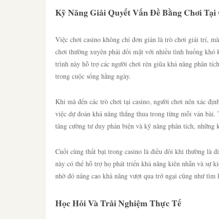
Kỹ Năng Giải Quyết Vấn Đề Bằng Chơi Tại
Việc chơi casino không chỉ đơn giản là trò chơi giải trí, 
chơi thường xuyên phải đối mặt với nhiều tình huống khó k
trình này hỗ trợ các người chơi rèn giũa khả năng phân tíc
trong cuộc sống hằng ngày.
Khi mà đến các trò chơi tại casino, người chơi nên xác địn
việc dự đoán khả năng thắng thua trong từng mỗi ván bài. T
tăng cường tư duy phản biện và kỹ năng phân tích, những k
Cuối cùng thất bại trong casino là điều đôi khi thường là 
này có thể hỗ trợ họ phát triển khả năng kiên nhẫn và sự 
nhờ đó nâng cao khả năng vượt qua trở ngại cũng như tìm 
Học Hỏi Và Trải Nghiệm Thực Tế