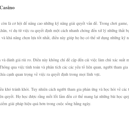
 Casino
mà còn là cơ hội để nâng cao những kỹ năng giải quyết vấn đề. Trong chơi game,
hăn, ví dụ từ việc ra quyết định một cách nhanh chóng đến xử lý những thất b
h và khả năng chọn lựa tốt nhất, điều này giúp họ họ có thể sử dụng những kỹ 
h và đánh giá rủi ro. Điều này không chỉ đề cập đến cái việc làm chủ xác suất 
hông qua việc tính toán và phân tích các các yếu tố liên quan, người tham gia 
hía cạnh quan trọng về việc ra quyết định trong mọi lĩnh vực.
điều khó tránh khỏi. Tuy nhiên cách người tham gia phản ứng và học hỏi về các t
kiên quyết. Họ học được rằng mỗi lỗi lầm đều có thể mang lại những bài học quý
kiếm giải pháp hiệu quả hơn trong cuộc sống hằng ngày.