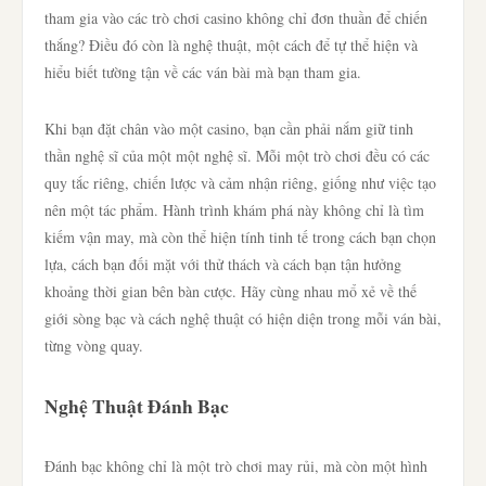
tham gia vào các trò chơi casino không chỉ đơn thuần để chiến
thắng? Điều đó còn là nghệ thuật, một cách để tự thể hiện và
hiểu biết tường tận về các ván bài mà bạn tham gia.
Khi bạn đặt chân vào một casino, bạn cần phải nắm giữ tinh
thần nghệ sĩ của một một nghệ sĩ. Mỗi một trò chơi đều có các
quy tắc riêng, chiến lược và cảm nhận riêng, giống như việc tạo
nên một tác phẩm. Hành trình khám phá này không chỉ là tìm
kiếm vận may, mà còn thể hiện tính tinh tế trong cách bạn chọn
lựa, cách bạn đối mặt với thử thách và cách bạn tận hưởng
khoảng thời gian bên bàn cược. Hãy cùng nhau mổ xẻ về thế
giới sòng bạc và cách nghệ thuật có hiện diện trong mỗi ván bài,
từng vòng quay.
Nghệ Thuật Đánh Bạc
Đánh bạc không chỉ là một trò chơi may rủi, mà còn một hình