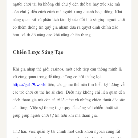
người chơi tài ba không chỉ chú ý đến thẻ bài hay xúc xắc mà
còn chú ý đến cách cách mà người xung quanh hoạt động. Khả
năng quan sát và phân tích tâm lý của đối thủ sẽ giúp người chơi
có thêm thông tin quý giá nhằm đưa ra quyết định chính xác
hơn, và từ đó nâng cao khả năng chiến thắng.
Chiến Lược Sáng Tạo
Khi gia nhập thế giới casinos, một cách tiếp cận thông minh là
vô cùng quan trọng để tăng cường cơ hội thắng lợi.
https://ga179.world
tiên, các game thủ nên tìm hiểu kỹ lưỡng về
các trò chơi cụ thể họ sẽ chơi. Điều này không chỉ liên quan đến
cách tham gia mà còn cả tỷ lệ cược và những chiến thuật đặc sắc
của từng. Việc sự thông thạo quy tắc cùng với chiến thuật sẽ
giúp giúp người chơi tự tin hơn khi mà tham gia.
Thứ hai, việc quản lý tài chính một cách khôn ngoan cũng rất