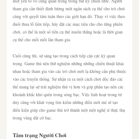
một yếu tố vô cùng quan trọng trong bất kỳ chiến lược. Người
tham gia cần thiết định lượng một ngân sách cụ thể cho trò chơi
cùng với quyết tâm tuân theo các giới hạn đó. Thay vì việc theo
đuổi thua lỗ liên tiếp, hãy đặt các mục tiêu cho cho từng phiên
chơi, có thể là một số tiền cụ thể muốn thắng hoặc là thời gian
cụ thể cho mỗi mỗi lần tham gia.
Cuối cùng thì, sự sáng tạo trong cách tiếp cận cực kỳ quan
trọng. Game thủ nên thử nghiệm những những chiến thuật khác
nhau hoặc tham gia vào các trò chơi mới lạ không cần phụ thuộc
vào các truyền thống. Sự nhận ra ra một cách chơi độc đáo các
thể mang lại sự trải nghiệm thú vị hơn và góp phần tạo nên các
khoảnh khắc khó quên trong sòng bạc. Việc linh hoạt trong tư
duy cùng với khát vọng tìm kiếm những điều mới mẻ sẽ tạo
điều kiện giúp cho game thủ trở thành một một nghệ sĩ thực thụ
trong vùng đất cờ bạc.
Tâm trạng Người Chơi