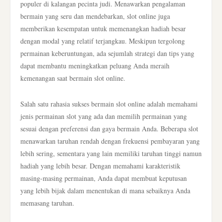
populer di kalangan pecinta judi. Menawarkan pengalaman
bermain yang seru dan mendebarkan, slot online juga
memberikan kesempatan untuk memenangkan hadiah besar
dengan modal yang relatif terjangkau. Meskipun tergolong
permainan keberuntungan, ada sejumlah strategi dan tips yang
dapat membantu meningkatkan peluang Anda meraih
kemenangan saat bermain slot online.
Salah satu rahasia sukses bermain slot online adalah memahami
jenis permainan slot yang ada dan memilih permainan yang
sesuai dengan preferensi dan gaya bermain Anda. Beberapa slot
menawarkan taruhan rendah dengan frekuensi pembayaran yang
lebih sering, sementara yang lain memiliki taruhan tinggi namun
hadiah yang lebih besar. Dengan memahami karakteristik
masing-masing permainan, Anda dapat membuat keputusan
yang lebih bijak dalam menentukan di mana sebaiknya Anda
memasang taruhan.