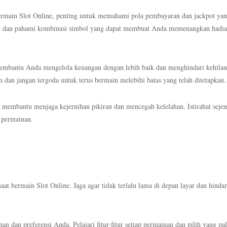
ermain Slot Online, penting untuk memahami pola pembayaran dan jackpot ya
inan dan pahami kombinasi simbol yang dapat membuat Anda memenangkan hadi
membantu Anda mengelola keuangan dengan lebih baik dan menghindari kehila
n dan jangan tergoda untuk terus bermain melebihi batas yang telah ditetapkan.
t membantu menjaga kejernihan pikiran dan mencegah kelelahan. Istirahat sejen
 permainan.
at bermain Slot Online. Jaga agar tidak terlalu lama di depan layar dan hindar
an dan preferensi Anda. Pelajari fitur-fitur setiap permainan dan pilih yang pa