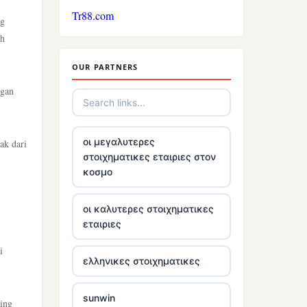
Tr88.com
non gamstop casino
ng
ah
casino sites
OUR PARTNERS
ngan
uk casino not on gamstop
£5 deposit casino not on
οι μεγαλυτερες
ak dari
gamestop
στοιχηματικες εταιριες στον
κοσμο
online casino non uk
οι καλυτερες στοιχηματικες
best casino online ireland
εταιριες
i
tr88
ελληνικες στοιχηματικες
https://tr88.locker/
sunwin
ling