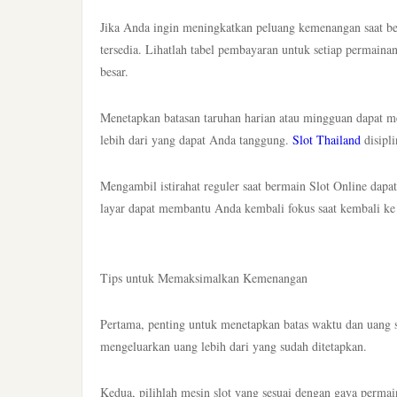
Jika Anda ingin meningkatkan peluang kemenangan saat b
tersedia. Lihatlah tabel pembayaran untuk setiap perma
besar.
Menetapkan batasan taruhan harian atau mingguan dapat 
lebih dari yang dapat Anda tanggung.
Slot Thailand
disipli
Mengambil istirahat reguler saat bermain Slot Online dapa
layar dapat membantu Anda kembali fokus saat kembali ke
Tips untuk Memaksimalkan Kemenangan
Pertama, penting untuk menetapkan batas waktu dan uang sa
mengeluarkan uang lebih dari yang sudah ditetapkan.
Kedua, pilihlah mesin slot yang sesuai dengan gaya permain