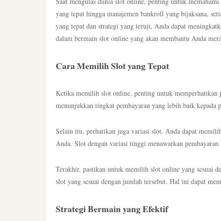
Saat mengulas dunia slot online, penting untuk memahami
yang tepat hingga manajemen bankroll yang bijaksana, se
yang tepat dan strategi yang teruji, Anda dapat meningkatk
dalam bermain slot online yang akan membantu Anda mera
Cara Memilih Slot yang Tepat
Ketika memilih slot online, penting untuk memperhatikan p
menunjukkan tingkat pembayaran yang lebih baik kepada 
Selain itu, perhatikan juga variasi slot. Anda dapat memili
Anda. Slot dengan variasi tinggi menawarkan pembayaran b
Terakhir, pastikan untuk memilih slot online yang sesuai 
slot yang sesuai dengan jumlah tersebut. Hal ini dapat me
Strategi Bermain yang Efektif