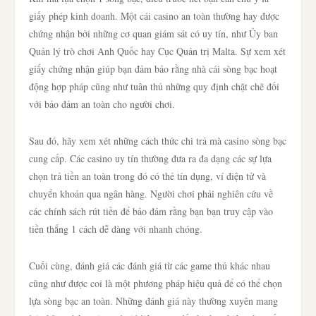
giấy phép kinh doanh. Một cái casino an toàn thường hay được
chứng nhận bởi những cơ quan giám sát có uy tín, như Ủy ban
Quản lý trò chơi Anh Quốc hay Cục Quản trị Malta. Sự xem xét
giấy chứng nhận giúp bạn đảm bảo rằng nhà cái sòng bạc hoạt
động hợp pháp cũng như tuân thủ những quy định chặt chẽ đối
với bảo đảm an toàn cho người chơi.
Sau đó, hãy xem xét những cách thức chi trả mà casino sòng bạc
cung cấp. Các casino uy tín thường đưa ra đa dạng các sự lựa
chọn trả tiền an toàn trong đó có thẻ tín dụng, ví điện tử và
chuyển khoản qua ngân hàng. Người chơi phải nghiên cứu về
các chính sách rút tiền để bảo đảm rằng bạn bạn truy cập vào
tiền thắng 1 cách dễ dàng với nhanh chóng.
Cuối cùng, đánh giá các đánh giá từ các game thủ khác nhau
cũng như được coi là một phương pháp hiệu quả để có thể chọn
lựa sòng bạc an toàn. Những đánh giá này thường xuyên mang