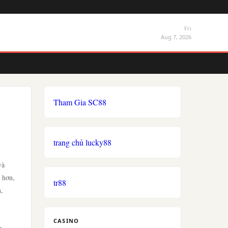
Fri
Aug 7, 2026
Tham Gia SC88
trang chủ lucky88
và
 hơn,
tr88
n,
CASINO