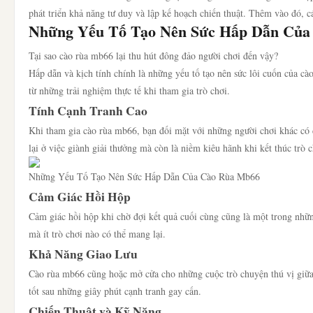
phát triển khả năng tư duy và lập kế hoạch chiến thuật. Thêm vào đó, c
Những Yếu Tố Tạo Nên Sức Hấp Dẫn Của
Tại sao cào rùa mb66 lại thu hút đông đảo người chơi đến vậy?
Hấp dẫn và kịch tính chính là những yếu tố tạo nên sức lôi cuốn của c
từ những trải nghiệm thực tế khi tham gia trò chơi.
Tính Cạnh Tranh Cao
Khi tham gia cào rùa mb66, bạn đối mặt với những người chơi khác có
lại ở việc giành giải thưởng mà còn là niềm kiêu hãnh khi kết thúc trò 
Những Yếu Tố Tạo Nên Sức Hấp Dẫn Của Cào Rùa Mb66
Cảm Giác Hồi Hộp
Cảm giác hồi hộp khi chờ đợi kết quả cuối cùng cũng là một trong nhữn
mà ít trò chơi nào có thể mang lại.
Khả Năng Giao Lưu
Cào rùa mb66 cũng hoặc mở cửa cho những cuộc trò chuyện thú vị giữa 
tốt sau những giây phút cạnh tranh gay cấn.
Chiến Thuật và Kỹ Năng