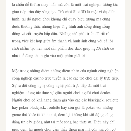
là chốn để thử sự may mắn mà còn là một trải nghiệm tương tác
giao tiếp tràn đầy sáng tạo. Trò chơi Slot 3D là một ví dụ điển
hình, tại đó người chơi không chỉ quay biểu tượng mà cũng
được thưởng thức những hiệu ứng hình ảnh sống động sống
động và cốt truyện hấp dẫn. Những nhà phát triển đã rất rất
trong việc kết hợp giữa âm thanh và hình ảnh cùng với cả lối
chơi nhằm tạo nên một sản phẩm độc đáo, giúp người chơi có
như thể đang tham gia vào một phim giải trí.
Một trong những điểm những điểm nhấn của ngành công nghiệp
công nghiệp casino trực tuyến là các các trò chơi đại lý trực tiếp.
Sự ra đời công nghệ công nghệ phát trực tiếp đã một trải
nghiệm tương tác thực sự giữa người chơi người chơi dealer.
Người chơi có khả năng tham gia vào các các blackjack, roulette
hay poker blackjack, roulette hay còn gọi là poker với những
game thủ khác từ khắp nơi, đem lại không khí sôi động cùng
đáng tin cậy giống như tại một sòng bạc thực sự. Điều này chỉ
giúp đem lại người chơi cảm thấy thoải mái mà còn mà còn cơ