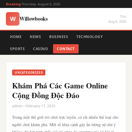
Breaking:
Thursday, August 6, 2026
Thu
Willowbooks
W
Aug 6, 2026
HOME
NEWS
BUSINESS
TECHNOLOGY
SPORTS
CASINO
CONTACT
UNCATEGORIZED
Khám Phá Các Game Online
Cộng Đồng Độc Đáo
admin • February 17, 2025
Trong một thế giới trò chơi trực tuyến, có rất nhiều thể loại cho
người chơi khám phá. Một số khía cạnh gây ấn tượng sự chú ý
không chỉ bởi tính chất giải trí cũng do sự tương tác xã hội là