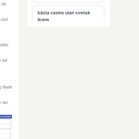
 tức
https://tg88link.com/
bästa casino utan svensk
 chơi
licens
tr88
kp88
uu888
 được
lv88
ó thể
https://tr88.food/
789win
https://tg88w.com/
g thanh
lc88
tg88
ó thể
online kasino za pravi novac
lc88
hrvatska
https://kuwincom.net/
online casino utan svensk
licens