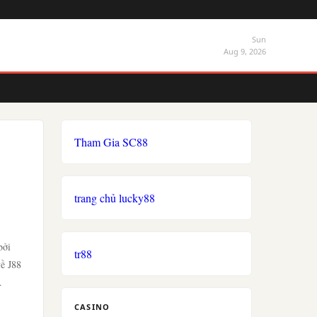
Sun
Aug 9, 2026
Tham Gia SC88
trang chủ lucky88
bởi
tr88
về J88
.
CASINO