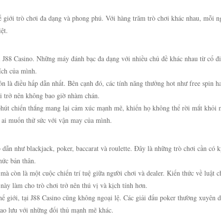
 giới trò chơi đa dạng và phong phú. Với hàng trăm trò chơi khác nhau, mỗi n
ệt.
ại J88 Casino. Những máy đánh bạc đa dạng với nhiều chủ đề khác nhau từ cổ đ
ích của mình.
 là điều hấp dẫn nhất. Bên cạnh đó, các tính năng thưởng hot như free spin h
hơi trở nên không bao giờ nhàm chán.
 phút chiến thắng mang lại cảm xúc mạnh mẽ, khiến họ không thể rời mắt khỏi
ỳ ai muốn thử sức với vận may của mình.
 dẫn như blackjack, poker, baccarat và roulette. Đây là những trò chơi cần có 
hức bản thân.
mà còn là một cuộc chiến trí tuệ giữa người chơi và dealer. Kiến thức về luật c
này làm cho trò chơi trở nên thú vị và kịch tính hơn.
hế giới, tại J88 Casino cũng không ngoại lệ. Các giải đấu poker thường xuyên d
iao lưu với những đối thủ mạnh mẽ khác.