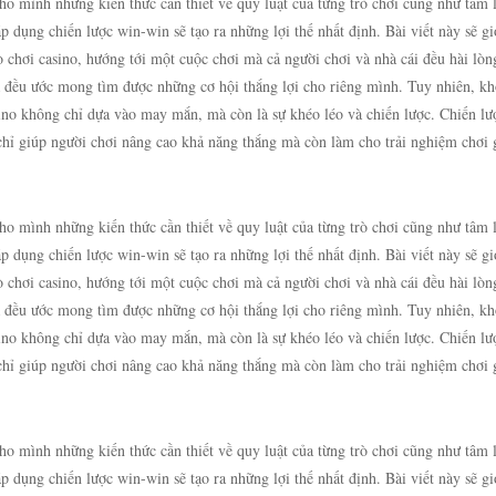
ho mình những kiến thức cần thiết về quy luật của từng trò chơi cũng như tâm 
p dụng chiến lược win-win sẽ tạo ra những lợi thế nhất định. Bài viết này sẽ gi
chơi casino, hướng tới một cuộc chơi mà cả người chơi và nhà cái đều hài lòn
a đều ước mong tìm được những cơ hội thắng lợi cho riêng mình. Tuy nhiên, k
asino không chỉ dựa vào may mắn, mà còn là sự khéo léo và chiến lược. Chiến lư
 chỉ giúp người chơi nâng cao khả năng thắng mà còn làm cho trải nghiệm chơi
ho mình những kiến thức cần thiết về quy luật của từng trò chơi cũng như tâm 
p dụng chiến lược win-win sẽ tạo ra những lợi thế nhất định. Bài viết này sẽ gi
chơi casino, hướng tới một cuộc chơi mà cả người chơi và nhà cái đều hài lòn
a đều ước mong tìm được những cơ hội thắng lợi cho riêng mình. Tuy nhiên, k
asino không chỉ dựa vào may mắn, mà còn là sự khéo léo và chiến lược. Chiến lư
 chỉ giúp người chơi nâng cao khả năng thắng mà còn làm cho trải nghiệm chơi
ho mình những kiến thức cần thiết về quy luật của từng trò chơi cũng như tâm 
p dụng chiến lược win-win sẽ tạo ra những lợi thế nhất định. Bài viết này sẽ gi