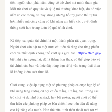
tiên, người chơi phải nắm vững về trò chơi mà mình tham gia.
Mỗi trò chơi có quy tắc và tỷ lệ trả thưởng khác biệt, do đó việc
nắm rõ các thông tin này không những hỗ trợ game thủ tự tin
hơn nhiều mà cũng cũng có khả năng am hiểu các quyết định
thông suốt hơn trong toàn bộ quá trình chơi.
Kế tiếp, cai quản tài chính là một thành phần rất quan trọng.
Người chơi cần đặt ra một mức chi tiêu rõ ràng cho từng phiên
chơi và nhất định không thể vượt qua giới hạn.
https://789p.gay/
biết khi cần ngừng lại, dù là thắng hơn thua, có thể giúp bảo vệ
tài chính của bạn và thúc đẩy rằng bạn sẽ bị vào trạng thái thua
lỗ không kiểm soát thua lỗ.
Cuối cùng, việc áp dụng một số phương pháp cá cược hợp lý có
khả năng tăng cường cơ hội chiến thắng. Chẳng hạn, trong các
trò chơi ví dụ như blackjack hay bài poker, người chơi có thể
tìm hiểu các phương pháp cơ bản chiến lược tiên tiến để nâng
cao kỹ năng của mình. Hơn thế nữa, tinh thần thoải mái tốt và