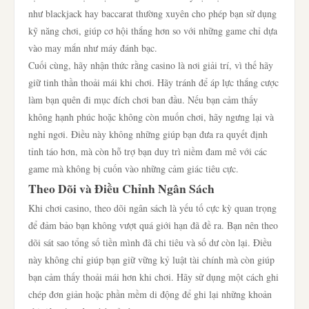
như blackjack hay baccarat thường xuyên cho phép bạn sử dụng
kỹ năng chơi, giúp cơ hội thắng hơn so với những game chỉ dựa
vào may mắn như máy đánh bạc.
Cuối cùng, hãy nhận thức rằng casino là nơi giải trí, vì thế hãy
giữ tinh thần thoải mái khi chơi. Hãy tránh để áp lực thắng cược
làm bạn quên đi mục đích chơi ban đầu. Nếu bạn cảm thấy
không hạnh phúc hoặc không còn muốn chơi, hãy ngưng lại và
nghỉ ngơi. Điều này không những giúp bạn đưa ra quyết định
tỉnh táo hơn, mà còn hỗ trợ bạn duy trì niềm đam mê với các
game mà không bị cuốn vào những cảm giác tiêu cực.
Theo Dõi và Điều Chỉnh Ngân Sách
Khi chơi casino, theo dõi ngân sách là yếu tố cực kỳ quan trọng
để đảm bảo bạn không vượt quá giới hạn đã đề ra. Bạn nên theo
dõi sát sao tổng số tiền mình đã chi tiêu và số dư còn lại. Điều
này không chỉ giúp bạn giữ vững kỷ luật tài chính mà còn giúp
bạn cảm thấy thoải mái hơn khi chơi. Hãy sử dụng một cách ghi
chép đơn giản hoặc phần mềm di động để ghi lại những khoản