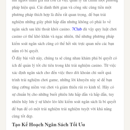
pháp hiệu quả. Cái dành thời gian và công sức cùng tiền một
phương pháp thích hợp là điều rất quan trọng, để bạn trải
nghiệm những giây phút hấp dẫn nhưng không có phải lo về
ngân sách sau khi thoát khỏi casino.
7Club
dù vậy quy luật chơi
casino có thể khó khăn và ngạc nhiên, thế nhưng phương pháp
kiểm soát ngân sách cũng có thể hết sức trực quan nếu các bạn
nắm rõ bí quyết.
Ở đây bài viết này, chúng ta sẽ cùng nhau khám phá bí quyết có
ích để quản lý tốt chi tiêu trong khi trải nghiệm casino. Từ việc
xác định ngân sách cho đến việc theo dõi khoản chi suốt quá
trình trải nghiệm chơi game, những lời khuyên này sẽ để bạn
tăng cường niềm vui chơi và giảm thiểu rủi ro kinh tế. Hãy có
sự chuẩn bị cho những buổi phiêu lưu hấp dẫn và hấp dẫn, tuy
nhiên hãy lưu ý sự khéo léo khi kiểm soát ngân sách là bí quyết
để bạn để có một trải nghiệm trải nghiệm tuyệt vời khả năng
cùng tốt đẹp.
Tạo Kế Hoạch Ngân Sách Tối Ưu