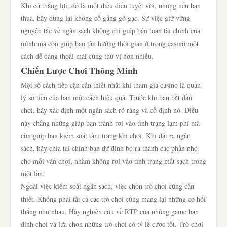
Khi có thắng lợi, đó là một điều điều tuyệt vời, nhưng nếu bạn
thua, hãy dừng lại không cố gắng gỡ gạc. Sự việc giữ vững
nguyên tắc về ngân sách không chỉ giúp bảo toàn tài chính của
mình mà còn giúp bạn tận hưởng thời gian ở trong casino một
cách dễ dàng thoải mái cùng thú vị hơn nhiều.
Chiến Lược Chơi Thông Minh
Một số cách tiếp cận cần thiết nhất khi tham gia casino là quản
lý số tiền của bạn một cách hiệu quả. Trước khi bạn bắt đầu
chơi, hãy xác định một ngân sách rõ ràng và cố định nó. Điều
này chẳng những giúp bạn tránh rơi vào tình trạng lạm phí mà
còn giúp bạn kiểm soát tâm trạng khi chơi. Khi đặt ra ngân
sách, hãy chia tài chính bạn dự định bỏ ra thành các phần nhỏ
cho mỗi ván chơi, nhằm không rơi vào tình trạng mất sạch trong
một lần.
Ngoài việc kiểm soát ngân sách, việc chọn trò chơi cũng cần
thiết. Không phải tất cả các trò chơi cũng mang lại những cơ hội
thắng như nhau. Hãy nghiên cứu về RTP của những game bạn
định chơi và lựa chọn những trò chơi có tỷ lệ cược tốt. Trò chơi