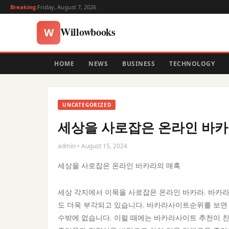
Breaking:
Friday, August 7, 2026
Willowbooks
W
HOME
NEWS
BUSINESS
TECHNOLOGY
UNCATEGORIZED
세상을 사로잡은 온라인 바카
admin • August 15, 2024
세상을 사로잡은 온라인 바카라의 매혹
세상 각지에서 이목을 사로잡은 온라인 바카라. 바카
도 더욱 부각되고 있습니다. 바카라사이트순위를 보면
수밖에 없습니다. 이럴 때에는 바카라사이트 추천이 친