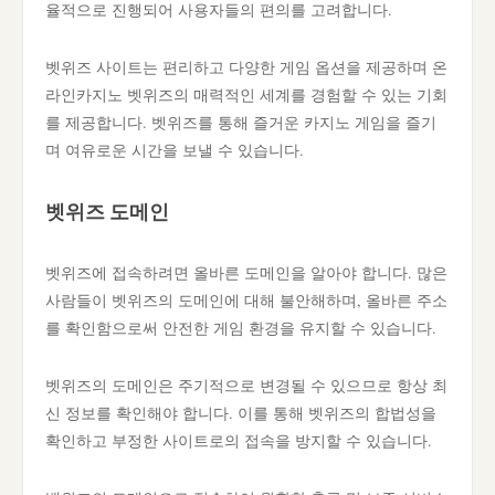
율적으로 진행되어 사용자들의 편의를 고려합니다.
벳위즈 사이트는 편리하고 다양한 게임 옵션을 제공하며 온
라인카지노 벳위즈의 매력적인 세계를 경험할 수 있는 기회
를 제공합니다. 벳위즈를 통해 즐거운 카지노 게임을 즐기
며 여유로운 시간을 보낼 수 있습니다.
벳위즈 도메인
벳위즈에 접속하려면 올바른 도메인을 알아야 합니다. 많은
사람들이 벳위즈의 도메인에 대해 불안해하며, 올바른 주소
를 확인함으로써 안전한 게임 환경을 유지할 수 있습니다.
벳위즈의 도메인은 주기적으로 변경될 수 있으므로 항상 최
신 정보를 확인해야 합니다. 이를 통해 벳위즈의 합법성을
확인하고 부정한 사이트로의 접속을 방지할 수 있습니다.