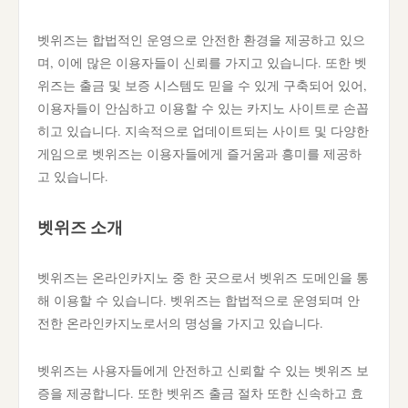
벳위즈는 합법적인 운영으로 안전한 환경을 제공하고 있으
며, 이에 많은 이용자들이 신뢰를 가지고 있습니다. 또한 벳
위즈는 출금 및 보증 시스템도 믿을 수 있게 구축되어 있어,
이용자들이 안심하고 이용할 수 있는 카지노 사이트로 손꼽
히고 있습니다. 지속적으로 업데이트되는 사이트 및 다양한
게임으로 벳위즈는 이용자들에게 즐거움과 흥미를 제공하
고 있습니다.
벳위즈 소개
벳위즈는 온라인카지노 중 한 곳으로서 벳위즈 도메인을 통
해 이용할 수 있습니다. 벳위즈는 합법적으로 운영되며 안
전한 온라인카지노로서의 명성을 가지고 있습니다.
벳위즈는 사용자들에게 안전하고 신뢰할 수 있는 벳위즈 보
증을 제공합니다. 또한 벳위즈 출금 절차 또한 신속하고 효