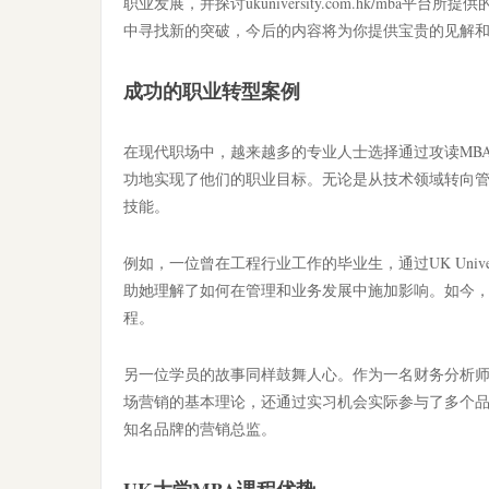
职业发展，并探讨ukuniversity.com.hk/m
中寻找新的突破，今后的内容将为你提供宝贵的见解
成功的职业转型案例
在现代职场中，越来越多的专业人士选择通过攻读MBA来实
功地实现了他们的职业目标。无论是从技术领域转向管
技能。
例如，一位曾在工程行业工作的毕业生，通过UK Univ
助她理解了如何在管理和业务发展中施加影响。如今
程。
另一位学员的故事同样鼓舞人心。作为一名财务分析师，他
场营销的基本理论，还通过实习机会实际参与了多个
知名品牌的营销总监。